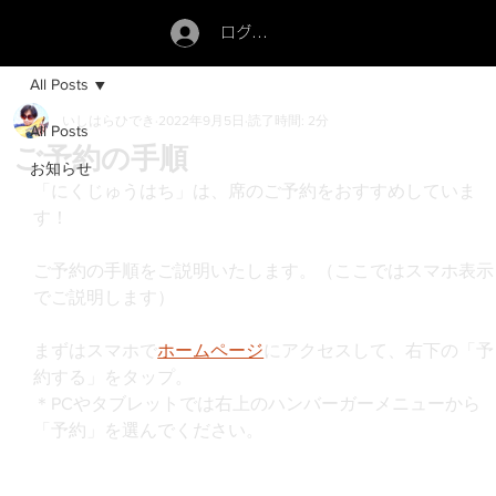
ログイン
All Posts
いしはらひでき
2022年9月5日
読了時間: 2分
All Posts
ご予約の手順
お知らせ
「にくじゅうはち」は、席のご予約をおすすめしていま
す！
ご予約の手順をご説明いたします。（ここではスマホ表示
でご説明します）
まずはスマホで
ホームページ
にアクセスして、右下の「予
約する」をタップ。
＊PCやタブレットでは右上のハンバーガーメニューから
「予約」を選んでください。