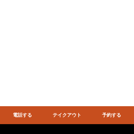
電話する
テイクアウト
予約する
@2022 Meat & Gibier にくじゅうはち