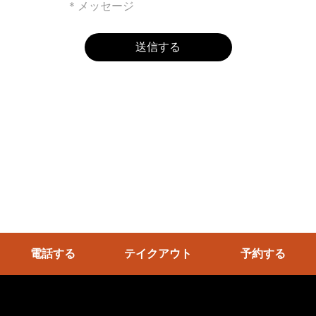
送信する
電話する
テイクアウト
予約する
@2022 Meat & Gibier にくじゅうはち