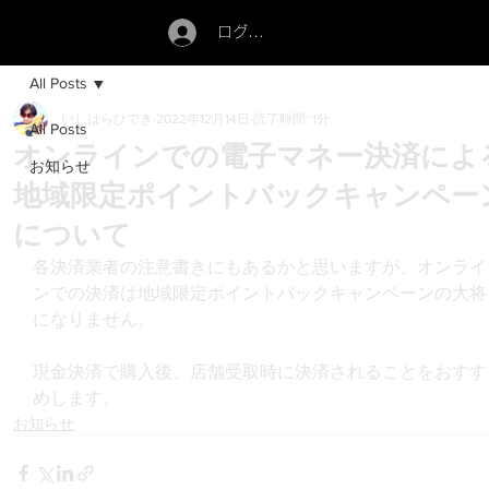
ログイン
All Posts
いしはらひでき
2022年12月14日
読了時間: 1分
All Posts
オンラインでの電子マネー決済によ
お知らせ
地域限定ポイントバックキャンペー
について
各決済業者の注意書きにもあるかと思いますが、オンライ
ンでの決済は地域限定ポイントバックキャンペーンの大将
になりません。
現金決済で購入後、店舗受取時に決済されることをおすす
めします。
お知らせ