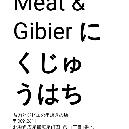
Meat &
Gibier に
くじゅ
うはち
​畜肉とジビエの串焼きの店
〒089-2611
北海道広尾郡広尾町西1条11丁目1番地