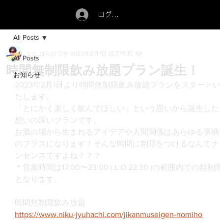
ログイン
All Posts
いしはらひでき
2023年2月1日
読了時間: 1分
All Posts
時間無制限飲み放題プラン誕生！
お知らせ
2023年2月1日より時間無制限飲み放題プランをスタート
たします。
「とにかく楽しく飲んでほしい」という思いから誕生した
想いの深いプランです。
お酒の場から生まれるアイデアや人間関係はあらゆる事柄
のプラスになります！そんな時間に制限をつけるなんてナ
ンセンスですよね？？？
＊営業時間は17:00〜23:00 ( L.O.22:30 )の範囲内での無制
となります。
時間無制限飲み放題
https://www.niku-jyuhachi.com/jikanmuseigen-nomiho