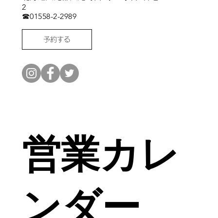
2
​☎01558-2-2989
予約する
営業カレ
ンダー